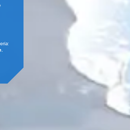
e
ría:
e.